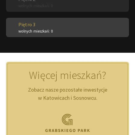
wolnych mieszkań: 0
Piętro 3
wolnych mieszkań: 0
13
Więcej mieszkań?
Zobacz nasze pozostałe inwestycje
w Katowicach i Sosnowcu.