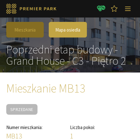
Mieszkania
Mapa osiedla
Poprzedni etap budowy -
Grand House - C3 - Piętro 2
Mieszkanie MB13
SPRZEDANE
Numer mieszkania:
Liczba pokoi:
MB13
1