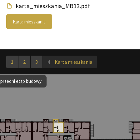
karta_mieszkania_MB13.pdf
Karta mieszkania
1
2
3
4
Karta mieszkania
przedni etap budowy