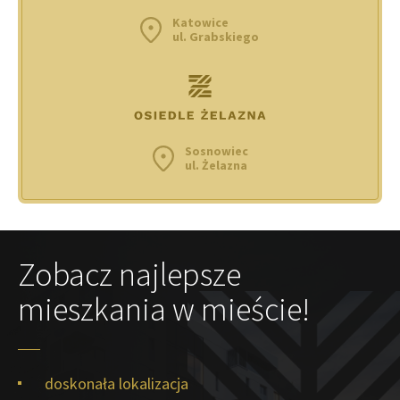
Katowice
ul. Grabskiego
Sosnowiec
ul. Żelazna
Zobacz najlepsze
mieszkania w mieście!
doskonała lokalizacja