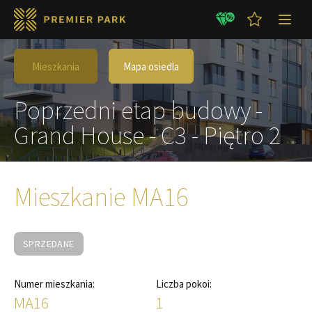
Mieszkania
Mapa osiedla
Poprzedni etap budowy -
Grand House - C3 - Piętro 2
Mieszkanie MA16
SPRZEDANE
Numer mieszkania:
Liczba pokoi:
MA16
1