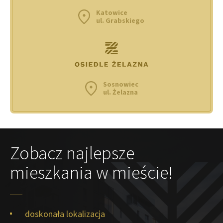
Katowice
ul. Grabskiego
Sosnowiec
ul. Żelazna
Zobacz najlepsze
mieszkania w mieście!
doskonała lokalizacja