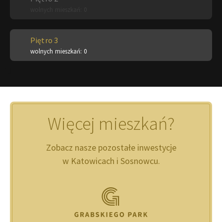
wolnych mieszkań: 0
Piętro 3
wolnych mieszkań: 0
13
Więcej mieszkań?
Zobacz nasze pozostałe inwestycje
w Katowicach i Sosnowcu.