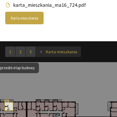
karta_mieszkania_ma16_724.pdf
Karta mieszkania
1
2
3
4
Karta mieszkania
przedni etap budowy