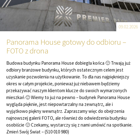
09.02.2026
Panorama House gotowy do odbioru –
FOTO z drona
Budowa budynku Panorama House dobiegła końca 🙂 Trwają już
odbiory branżowe budynku, których ostatecznym celem jest
uzyskanie pozwolenia na użytkowanie. To dla nas najpiękniejszy
okres w całym projekcie, ponieważ już niebawem będziemy
przekazywać naszym klientom klucze do swoich wymarzonych
mieszkań 🙂 Wiemy to już na pewno – budynek Panorama House
wygląda pięknie, jest niepowtarzalny na zewnątrz, ale i
wyjątkowo piękny wewnątrz. Zapraszamy więc do obejrzenia
najnowszej galerii FOTO, ale również do odwiedzenia budynku
osobiście 🙂 Czekamy, wystarczy się z nami umówić na spotkanie.
Zmień Swój Świat – (510 010 980)