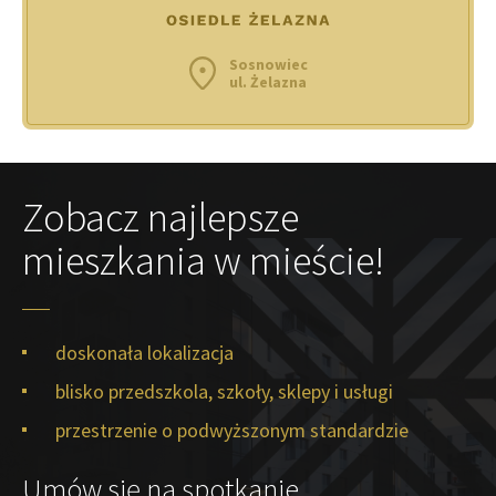
Sosnowiec
ul. Żelazna
Zobacz najlepsze
mieszkania w mieście!
doskonała lokalizacja
blisko przedszkola, szkoły, sklepy i usługi
przestrzenie o podwyższonym standardzie
Umów się na spotkanie