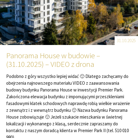
31.10.2025
Panorama House w budowie –
(31.10.2025) – VIDEO z drona
Podobno z góry wszystko lepiej widać 🙂 Dlatego zachęcamy do
obejrzenia najnowszego materiału VIDEO z zaawansowania
budowy budynku Panorama House w inwestycji Premier Park.
Zakończona elewacja budynku z imponującymi przeszkleniami
fasadowymi klatek schodowych naprawdę robią wielkie wrażenie
z zewnątrz i z wewnątrz budynku 🙂 Nazwa budynku Panorama
House zobowiązuje 🙂 Jeżeli szukacie mieszkania w świetnej
lokalizacji i wykonanego z klasą, serdecznie zapraszamy do
kontaktu z naszym doradcą klienta w Premier Park II (tel. 510 010
980)