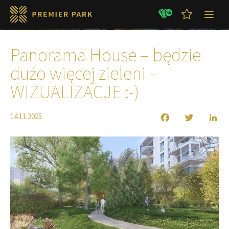
Aktualności
Panorama House – będzie
dużo więcej zieleni –
WIZUALIZACJE :-)
14.11.2025