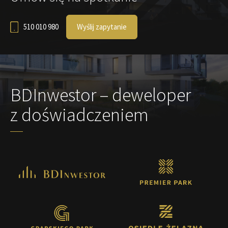
510 010 980
Wyślij zapytanie
BDInwestor – deweloper
z doświadczeniem