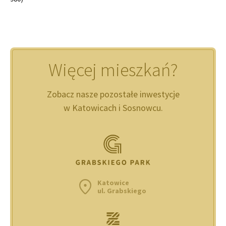
Więcej mieszkań?
Zobacz nasze pozostałe inwestycje
w Katowicach i Sosnowcu.
Katowice
ul. Grabskiego