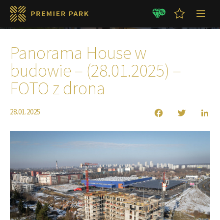
Aktualności
Panorama House w
budowie – (28.01.2025) –
FOTO z drona
28.01.2025