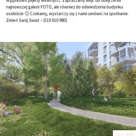
wyjątkowo piękny wewnątrz. Zapraszamy więc do obejrzenia
najnowszej galerii FOTO, ale również do odwiedzenia budynku
osobiście 🙂 Czekamy, wystarczy się z nami umówić na spotkanie.
Zmień Swój Świat – (510 010 980)
14.11.2025