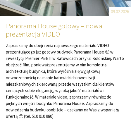
09.02.2026
Panorama House gotowy – nowa
prezentacja VIDEO
Zapraszamy do obejrzenia najnowszego materiału VIDEO
prezentującego już gotowy budynek Panorama House 🙂 w
inwestycji Premier Park II w Katowicach przy ul. Kolońskiej. Warto
obejrzeć film, ponieważ prezentujemy w nim kompletną
architekturę budynku, która wyróżnia się wyjątkową
nowoczesnością na mapie katowickich inwestycji
mieszkaniowych skierowaną przede wszystkim dla klientów
ceniących sobie elegancję, wysoką jakość materiałów i
funkcjonalność. W materiale video, zapraszamy również do
pięknych wnętrz budynku Panorama House. Zapraszamy do
odwiedzenia budynku osobiście – czekamy na Was z wspaniałą
ofertą 🙂 (tel. 510 010 980)