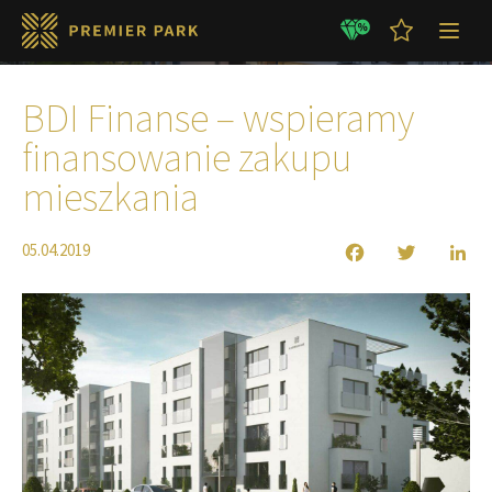
Aktualności
BDI Finanse – wspieramy
finansowanie zakupu
mieszkania
05.04.2019