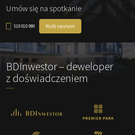
Umów się na spotkanie
510 010 980
Wyślij zapytanie
BDInwestor – deweloper
z doświadczeniem