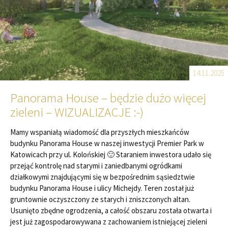
14.11.2025
Panorama House – będzie dużo więcej
zieleni – WIZUALIZACJE :-)
Mamy wspaniałą wiadomość dla przyszłych mieszkańców
budynku Panorama House w naszej inwestycji Premier Park w
Katowicach przy ul. Kolońskiej 🙂 Staraniem inwestora udało się
przejąć kontrolę nad starymi i zaniedbanymi ogródkami
działkowymi znajdującymi się w bezpośrednim sąsiedztwie
budynku Panorama House i ulicy Michejdy. Teren został już
gruntownie oczyszczony ze starych i zniszczonych altan.
Usunięto zbędne ogrodzenia, a całość obszaru została otwarta i
jest już zagospodarowywana z zachowaniem istniejącej zieleni