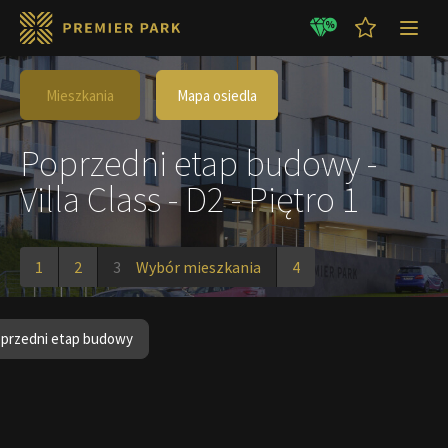
Mieszkania
Mapa osiedla
Poprzedni etap budowy -
Villa Class - D2 - Piętro 1
1
2
3
Wybór mieszkania
4
przedni etap budowy