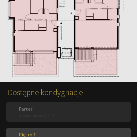
Dostępne kondygnacje
Parter
wolnych mieszkań: 0
Piętro 1