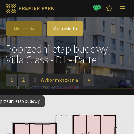
Mieszkania
Mapa osiedla
Poprzedni etap budowy -
Villa Class - D1 - Parter
1
2
3
Wybór mieszkania
4
przedni etap budowy