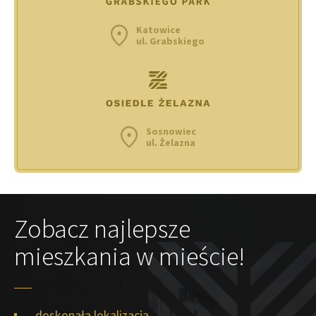
Katowice
ul. Grabskiego
Sosnowiec
ul. Żelazna
Zobacz najlepsze
mieszkania w mieście!
doskonała lokalizacja