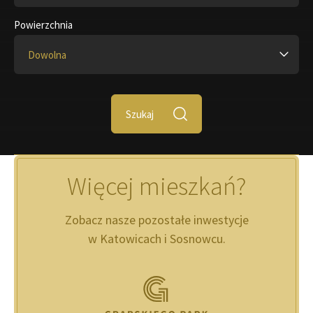
Powierzchnia
Dowolna
Szukaj
Więcej mieszkań?
Zobacz nasze pozostałe inwestycje
w Katowicach i Sosnowcu.