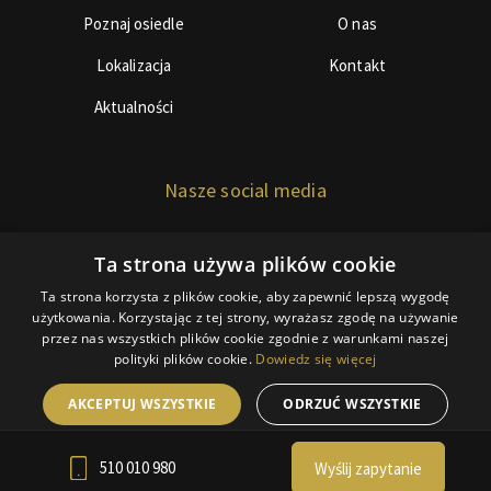
Poznaj osiedle
O nas
Lokalizacja
Kontakt
Aktualności
Nasze social media
Ta strona używa plików cookie
Ta strona korzysta z plików cookie, aby zapewnić lepszą wygodę
użytkowania. Korzystając z tej strony, wyrażasz zgodę na używanie
przez nas wszystkich plików cookie zgodnie z warunkami naszej
© Copyright 2018 BDInwestor
polityki plików cookie.
Dowiedz się więcej
Polityka ciasteczek
AKCEPTUJ WSZYSTKIE
ODRZUĆ WSZYSTKIE
RODO
Webdesign by Webidea.pl
POKAŻ SZCZEGÓŁY
510 010 980
Wyślij zapytanie
POWERED BY COOKIESCRIPT