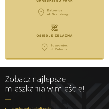
Katowice
ul. Grabskiego
Sosnowiec
ul. Żelazna
Zobacz najlepsze
mieszkania w mieście!
doskonała lokalizacja