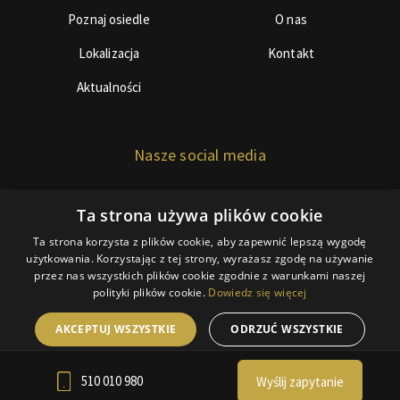
Poznaj osiedle
O nas
Lokalizacja
Kontakt
Aktualności
Nasze social media
Ta strona używa plików cookie
Ta strona korzysta z plików cookie, aby zapewnić lepszą wygodę
użytkowania. Korzystając z tej strony, wyrażasz zgodę na używanie
przez nas wszystkich plików cookie zgodnie z warunkami naszej
© Copyright 2018 BDInwestor
polityki plików cookie.
Dowiedz się więcej
Polityka ciasteczek
AKCEPTUJ WSZYSTKIE
ODRZUĆ WSZYSTKIE
RODO
Webdesign by Webidea.pl
POKAŻ SZCZEGÓŁY
510 010 980
Wyślij zapytanie
POWERED BY COOKIESCRIPT