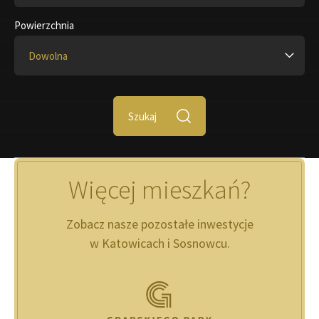
Powierzchnia
Dowolna
Szukaj
Więcej mieszkań?
Zobacz nasze pozostałe inwestycje
w Katowicach i Sosnowcu.