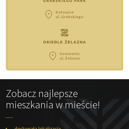
Katowice
ul. Grabskiego
Sosnowiec
ul. Żelazna
Zobacz najlepsze
mieszkania w mieście!
doskonała lokalizacja