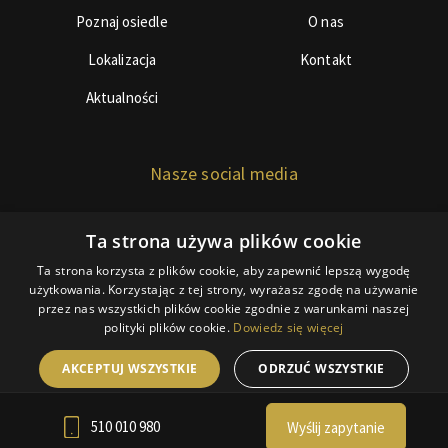
Poznaj osiedle
O nas
Lokalizacja
Kontakt
Aktualności
Nasze social media
Ta strona używa plików cookie
Ta strona korzysta z plików cookie, aby zapewnić lepszą wygodę
użytkowania. Korzystając z tej strony, wyrażasz zgodę na używanie
przez nas wszystkich plików cookie zgodnie z warunkami naszej
© Copyright 2018 BDInwestor
polityki plików cookie.
Dowiedz się więcej
Polityka ciasteczek
AKCEPTUJ WSZYSTKIE
ODRZUĆ WSZYSTKIE
RODO
Webdesign by Webidea.pl
POKAŻ SZCZEGÓŁY
510 010 980
Wyślij zapytanie
POWERED BY COOKIESCRIPT