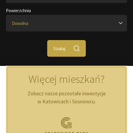
Powierzchnia
Dowolna
Szukaj
Więcej mieszkań?
Zobacz nasze pozostałe inwestycje
w Katowicach i Sosnowcu.