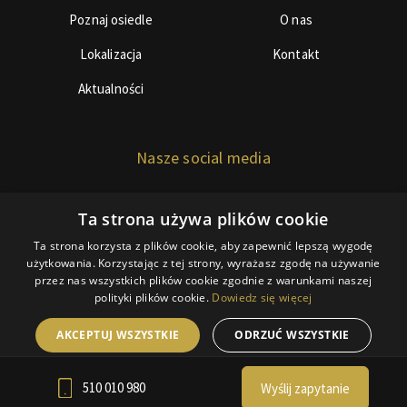
Poznaj osiedle
O nas
Lokalizacja
Kontakt
Aktualności
Nasze social media
Ta strona używa plików cookie
Ta strona korzysta z plików cookie, aby zapewnić lepszą wygodę
użytkowania. Korzystając z tej strony, wyrażasz zgodę na używanie
przez nas wszystkich plików cookie zgodnie z warunkami naszej
© Copyright 2018 BDInwestor
polityki plików cookie.
Dowiedz się więcej
Polityka ciasteczek
AKCEPTUJ WSZYSTKIE
ODRZUĆ WSZYSTKIE
RODO
Webdesign by Webidea.pl
POKAŻ SZCZEGÓŁY
510 010 980
Wyślij zapytanie
POWERED BY COOKIESCRIPT