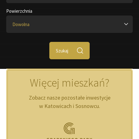
Powierzchnia
Dowolna
Szukaj
Więcej mieszkań?
Zobacz nasze pozostałe inwestycje
w Katowicach i Sosnowcu.