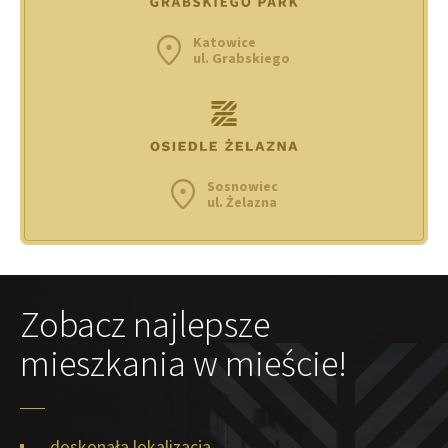
Katowice
ul. Grabskiego
Sosnowiec
ul. Żelazna
Zobacz najlepsze
mieszkania w mieście!
doskonała lokalizacja