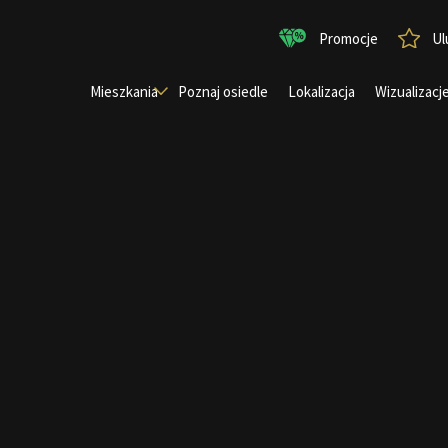
Promocje
Ul
Mieszkania
Poznaj osiedle
Lokalizacja
Wizualizacj
Znajdź mieszkanie
Mapa osiedla
Garaże i komórki