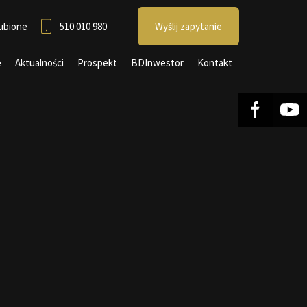
ubione
510 010 980
Wyślij zapytanie
e
Aktualności
Prospekt
BDInwestor
Kontakt