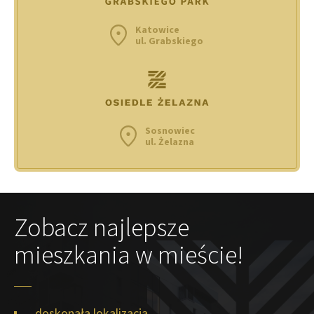
Katowice
ul. Grabskiego
Sosnowiec
ul. Żelazna
Zobacz najlepsze
mieszkania w mieście!
doskonała lokalizacja