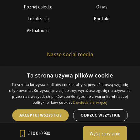
Poznaj osiedle
O nas
Lokalizacja
Kontakt
Aktualności
Nasze social media
Ta strona używa plików cookie
Ta strona korzysta z plików cookie, aby zapewnić lepszą wygodę
użytkowania. Korzystając z tej strony, wyrażasz zgodę na używanie
przez nas wszystkich plików cookie zgodnie z warunkami naszej
© Copyright 2018 BDInwestor
polityki plików cookie.
Dowiedz się więcej
Polityka ciasteczek
AKCEPTUJ WSZYSTKIE
ODRZUĆ WSZYSTKIE
RODO
Webdesign by Webidea.pl
POKAŻ SZCZEGÓŁY
510 010 980
Wyślij zapytanie
POWERED BY COOKIESCRIPT