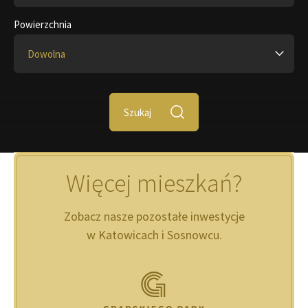
Powierzchnia
Dowolna
Szukaj
Więcej mieszkań?
Zobacz nasze pozostałe inwestycje
w Katowicach i Sosnowcu.