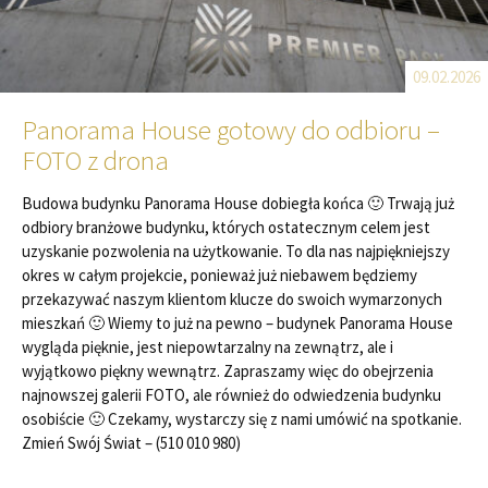
09.02.2026
Panorama House gotowy do odbioru –
FOTO z drona
Budowa budynku Panorama House dobiegła końca 🙂 Trwają już
odbiory branżowe budynku, których ostatecznym celem jest
uzyskanie pozwolenia na użytkowanie. To dla nas najpiękniejszy
okres w całym projekcie, ponieważ już niebawem będziemy
przekazywać naszym klientom klucze do swoich wymarzonych
mieszkań 🙂 Wiemy to już na pewno – budynek Panorama House
wygląda pięknie, jest niepowtarzalny na zewnątrz, ale i
wyjątkowo piękny wewnątrz. Zapraszamy więc do obejrzenia
najnowszej galerii FOTO, ale również do odwiedzenia budynku
osobiście 🙂 Czekamy, wystarczy się z nami umówić na spotkanie.
Zmień Swój Świat – (510 010 980)